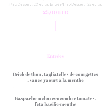
Plat/Dessert : 20 euros Entrée/Plat/Dessert : 25 euros
25,00 EUR
Entrées
Brick de thon , tagliatelles de courgettes
, sauce yaourt à la menthe
Gaspacho melon concombre tomates ,
feta basilic-menthe