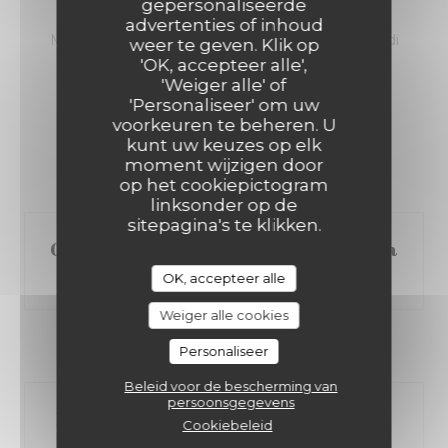
REGALE"À 39 EUROS
gepersonaliseerde
MADEMOISELLE 10
advertenties of inhoud
Menu disponible pour le diner et le dimanche midi
weer te geven. Klik op
'OK, accepteer alle',
39,00 EUR
'Weiger alle' of
'Personaliseer' om uw
voorkeuren te beheren. U
kunt uw keuzes op elk
moment wijzigen door
op het cookiepictogram
linksonder op de
sitepagina's te klikken.
Gaspacho de petit pois , crème de ricotta
citronnée , crumble de parmesan
OK, accepteer alle
Weiger alle cookies
*******
Personaliseer
Beleid voor de bescherming van
persoonsgegevens
Retour de Pêche, polenta croustillante,
Cookiebeleid
émulsion lait de coco curry coriandre