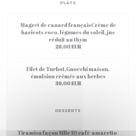
PLATS
Magret de canard françaisCrème de
haricots coco, légumes du soleil, jus
réduit au thym
28,00 EUR
Filet de Turbot,Gnocchi maison,
émulsion crémée aux herbes
39,00 EUR
DESSERTS
Tiramisu façon Mlle 10 café-amaretto-