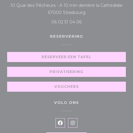
10 Quai des Pêcheurs - A 10 min derrière la Cathédrale
((opent in een nieuw ve
67000 Strasbourg
06 02 51 04 06
RESERVERING
RESERVEER EEN TAFEL
PRIVATISERING
VOUCHERS
VOLG ONS
Facebook ((opent in een nieuw
Instagram ((opent in een