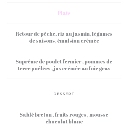
Plats
Retour de pêche, riz au jasmin, légumes
de saisons, émulsion crémée
Suprême de poulet fermier , pommes de
terre poêlées , jus crémée au foie gras
DESSERT
Sablé breton , fruits rouges , mousse
chocolat blanc