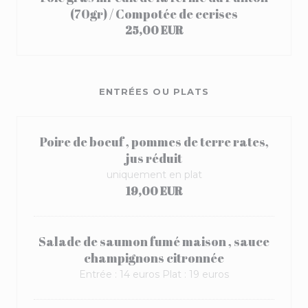
(70gr) / Compotée de cerises
25,00 EUR
ENTRÉES OU PLATS
Poire de boeuf , pommes de terre rates,
jus réduit
uniquement en plat
19,00 EUR
Salade de saumon fumé maison , sauce
champignons citronnée
Entrée : 14 euros Plat : 19 euros