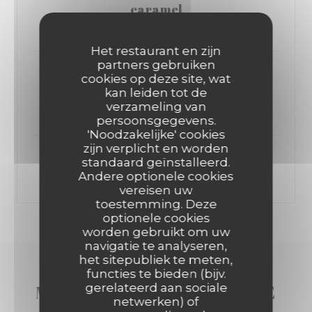
caramel
12,00 EUR
Het restaurant en zijn
partners gebruiken
Tartelette aux fruits rouge , mousse au
cookies op deze site, wat
matcha, sorbet framboises
kan leiden tot de
verzameling van
12,00 EUR
persoonsgegevens.
'Noodzakelijke' cookies
zijn verplicht en worden
Assiette de fromages
standaard geïnstalleerd.
Andere optionele cookies
12,00 EUR
vereisen uw
toestemming. Deze
optionele cookies
worden gebruikt om uw
navigatie te analyseren,
het sitepubliek te meten,
functies te bieden (bijv.
gerelateerd aan sociale
MENU "MADEMOISELLE SE
netwerken) of