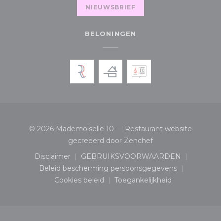
NIEUWSBRIEF
BELONINGEN
© 2026 Mademoiselle 10 — Restaurant website
((opent in een nieu
gecreëerd door
Zenchef
Disclaimer
GEBRUIKSVOORWAARDEN
((opent in een nieuw venster))
((opent in een nieuw ven
Beleid bescherming persoonsgegevens
((opent in een nieuw venster))
Cookies beleid
Toegankelijkheid
((opent in een nieuw venster))
((opent in een nieuw v