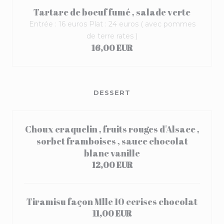
Tartare de boeuf fumé , salade verte
Entrée : 16 euros Plat : 24 euros ( avec pommes
de terre rates )
16,00 EUR
DESSERT
Choux craquelin , fruits rouges d'Alsace ,
sorbet framboises , sauce chocolat
blanc vanille
12,00 EUR
Tiramisu façon Mlle 10 cerises chocolat
11,00 EUR