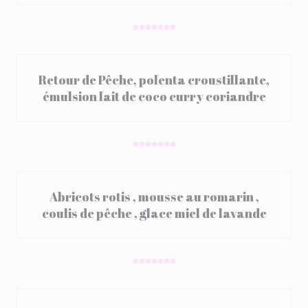
*******
Retour de Pêche, polenta croustillante,
émulsion lait de coco curry coriandre
*******
Abricots rotis , mousse au romarin ,
coulis de pêche , glace miel de lavande
*******