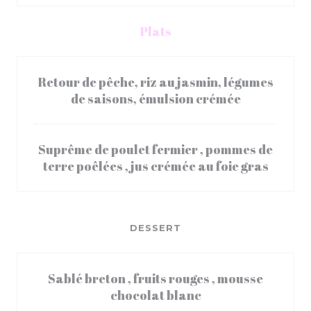
Plats
Retour de pêche, riz au jasmin, légumes
de saisons, émulsion crémée
Suprême de poulet fermier , pommes de
terre poêlées , jus crémée au foie gras
DESSERT
Sablé breton , fruits rouges , mousse
chocolat blanc