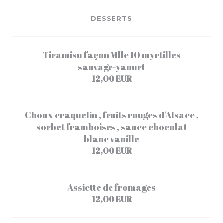
DESSERTS
Tiramisu façon Mlle 10 myrtilles
sauvage-yaourt
12,00 EUR
Choux craquelin , fruits rouges d'Alsace ,
sorbet framboises , sauce chocolat
blanc vanille
12,00 EUR
Assiette de fromages
12,00 EUR