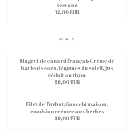
serrano
12,00 EUR
PLATS
Magret de canard françaisCrème de
haricots coco, légumes du soleil, jus
réduit au thym
28,00 EUR
Filet de Turbot,Gnocchi maison,
émulsion crémée aux herbes
39,00 EUR