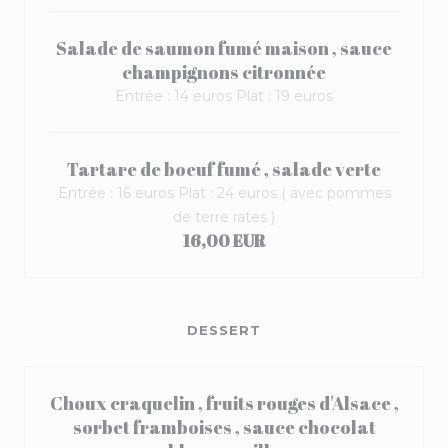
Salade de saumon fumé maison , sauce
champignons citronnée
Entrée : 14 euros Plat : 19 euros
Tartare de boeuf fumé , salade verte
Entrée : 16 euros Plat : 24 euros ( avec pommes
de terre rates )
16,00 EUR
DESSERT
Choux craquelin , fruits rouges d'Alsace ,
sorbet framboises , sauce chocolat