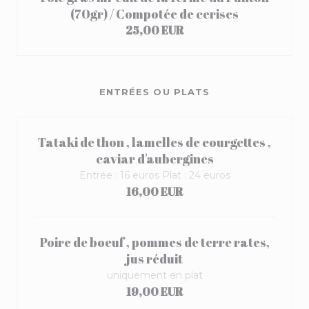
(70gr) / Compotée de cerises
25,00 EUR
ENTRÉES OU PLATS
Tataki de thon , lamelles de courgettes ,
caviar d'aubergines
Entrée : 16 euros Plat : 24 euros
16,00 EUR
Poire de boeuf , pommes de terre rates,
jus réduit
uniquement en plat
19,00 EUR