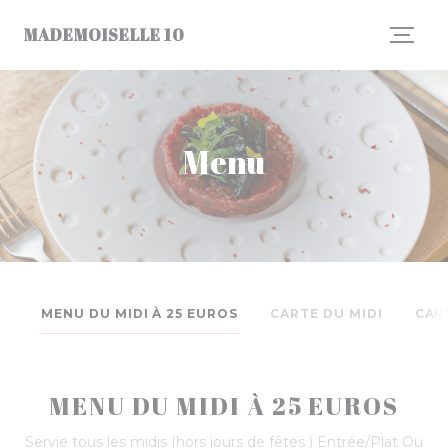
Panel pro správu cookies
MADEMOISELLE 10
Menu
MENU DU MIDI À 25 EUROS
CARTE DU MIDI
CAR
MENU DU MIDI À 25 EUROS
Servie tous les midis (hors jours de fêtes ) Entrée/Plat Ou