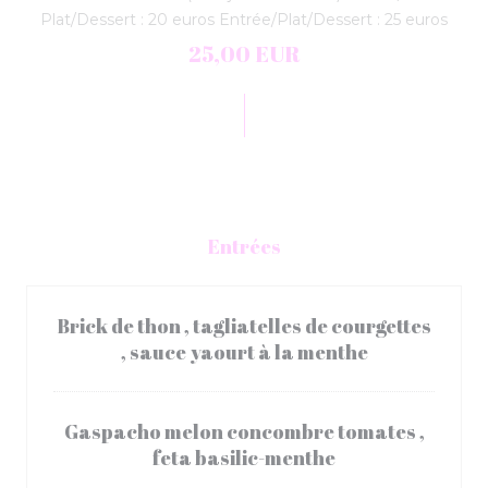
Plat/Dessert : 20 euros Entrée/Plat/Dessert : 25 euros
25,00 EUR
Entrées
Brick de thon , tagliatelles de courgettes
, sauce yaourt à la menthe
Gaspacho melon concombre tomates ,
feta basilic-menthe