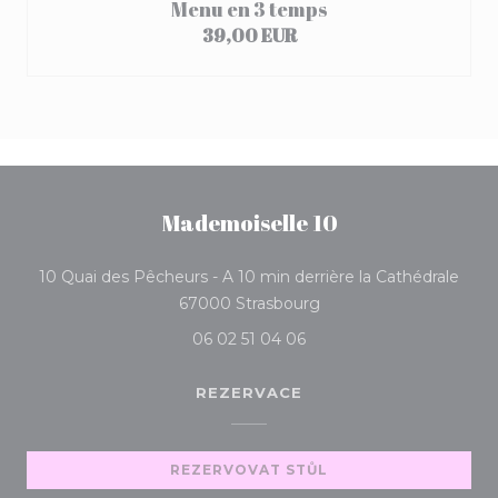
Menu en 3 temps
39,00 EUR
Mademoiselle 10
10 Quai des Pêcheurs - A 10 min derrière la Cathédrale
((otevře se v novém ok
67000 Strasbourg
06 02 51 04 06
REZERVACE
REZERVOVAT STŮL