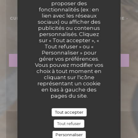
proposer des
fonctionnalités (ex : en
lien avec les réseaux
CUISINE AUTHENTIQUE ET BISTROT MODERNE
•
sociaux) ou afficher des
STRASBOURG
publicités ou contenus
MADEMOISELLE 10
personnalisés. Cliquez
Mademoiselle 10
sur « Tout accepter », «
Tout refuser » ou «
Personnaliser » pour
gérer vos préférences.
RÉSERVER
Vous pouvez modifier vos
choix à tout moment en
cliquant sur l'icône
représentant un cookie
en bas à gauche des
pages du site.
Tout accepter
Tout refuser
Personnaliser