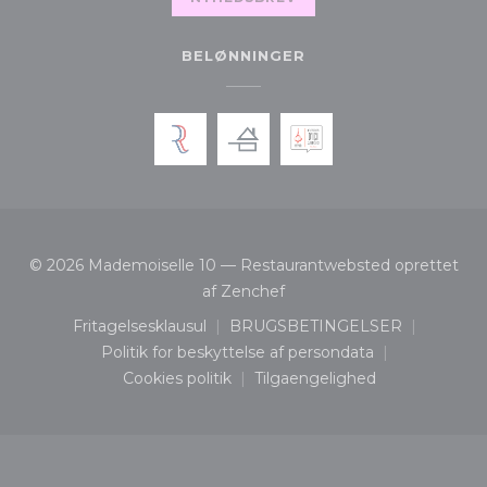
BELØNNINGER
© 2026 Mademoiselle 10 — Restaurantwebsted oprettet
((åbner i et nyt vindue))
af
Zenchef
Fritagelsesklausul
BRUGSBETINGELSER
((åbner i et nyt vindue))
((åbner i et nyt vindu
Politik for beskyttelse af persondata
((åbner i et nyt vindue))
Cookies politik
Tilgaengelighed
((åbner i et nyt vindue))
((åbner i et nyt vindue)