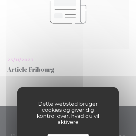
23/11/2023
Article Fribourg
Dette websted bruger
cookies og giver dig
kontrol over, hvad du vil
Mademoiselle 10
aktivere