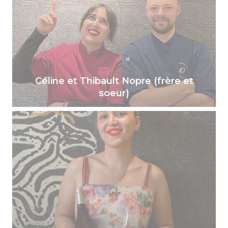
Céline et Thibault Nopre (frère et
soeur)