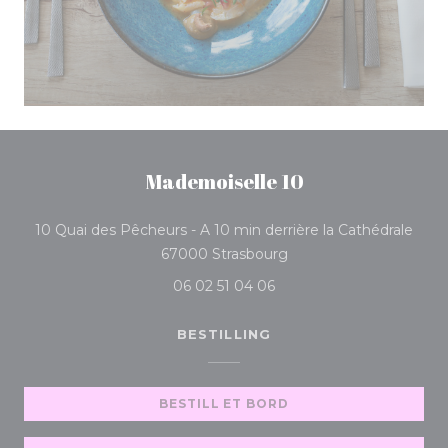
Mademoiselle 10
10 Quai des Pêcheurs - A 10 min derrière la Cathédrale
((åpner i et nytt vindu))
67000 Strasbourg
06 02 51 04 06
BESTILLING
BESTILL ET BORD