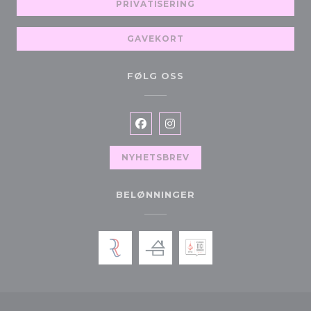
PRIVATISERING
GAVEKORT
FØLG OSS
Facebook ((åpner i et nytt vind
Instagram ((åpner i et nyt
NYHETSBREV
BELØNNINGER