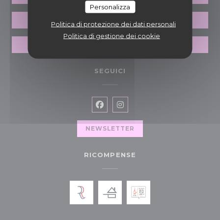
Personalizza
PRIVATIZZAZIONE
Politica di protezione dei dati personali
Politica di gestione dei cookie
BUONI
SEGUICI
Facebook ((apre una nuova fin
Instagram ((apre una nuov
NEWSLETTER
RICOMPENSE