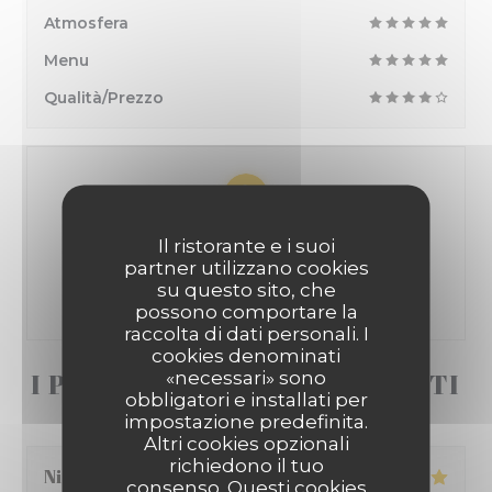
Atmosfera
Menu
Qualità/Prezzo
100% pareri verificati
Il ristorante e i suoi
partner utilizzano cookies
Hanno dato il loro parere solo i clienti che hanno
su questo sito, che
prenotato
possono comportare la
raccolta di dati personali. I
cookies denominati
«necessari» sono
I PARERI DEI NOSTRI CLIENTI
obbligatori e installati per
impostazione predefinita.
Altri cookies opzionali
richiedono il tuo
Nicolas
S
consenso. Questi cookies