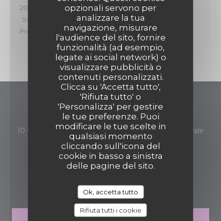
opzionali servono per
2024-11-12
- 12:00 - Ospiti 2
analizzare la tua
Servizio
:
5
/5
Atmosfera
:
5
/5
Cucina
:
5
/5
Qualità /
navigazione, misurare
Prezzo
:
4
/5
l'audience del sito, fornire
funzionalità (ad esempio,
legate ai social network) o
1
visualizzare pubblicità o
MADEMOISELLE 10
contenuti personalizzati.
Clicca su 'Accetta tutto',
'Rifiuta tutto' o
Mademoiselle 10
'Personalizza' per gestire
le tue preferenze. Puoi
modificare le tue scelte in
10 Quai des Pêcheurs - A 10 min derrière la Cathédrale
qualsiasi momento
((apre una nuova finest
67000 Strasbourg
cliccando sull'icona del
cookie in basso a sinistra
06 02 51 04 06
delle pagine del sito.
PRENOTAZIONE
Ok, accetta tutto
Rifiuta tutti i cookie
PRENOTA