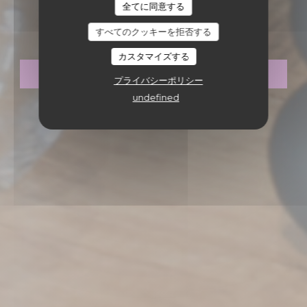
MADEMOISELLE 10
全てに同意する
Mademoiselle 10
すべてのクッキーを拒否する
カスタマイズする
予約
プライバシーポリシー
undefined