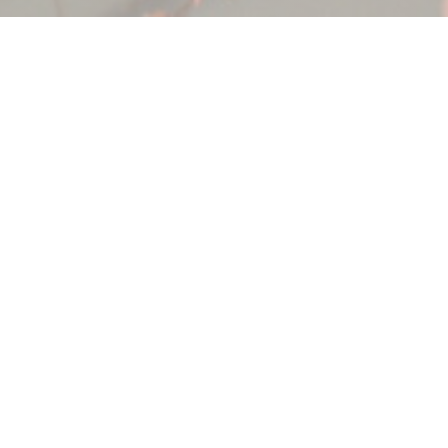
MADEMOISELLE 10
|
STRASBOURG
マドモアゼル 10 チームは、シーフード料理に特化した
モダンな料理をご提供します。世界の味を強調した現代