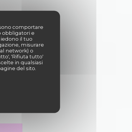
possono comportare
o obbligatori e
hiedono il tuo
igazione, misurare
ial network) o
o', 'Rifiuta tutto'
celte in qualsiasi
agine del sito.
gistro
i dati,