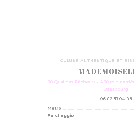
CUISINE AUTHENTIQUE ET BI
MADEMOISELL
10 Quai des Pêcheurs - A 10 min derriè
((
Strasbourg
06 02 51 04 06
Metro
Parcheggio