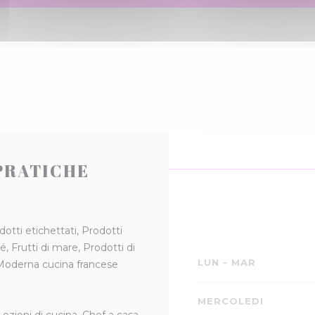
PRATICHE
dotti etichettati, Prodotti
é, Frutti di mare, Prodotti di
LUN
-
MAR
, Moderna cucina francese
A
MERCOLEDI
zioni di cucina, Chef a casa,