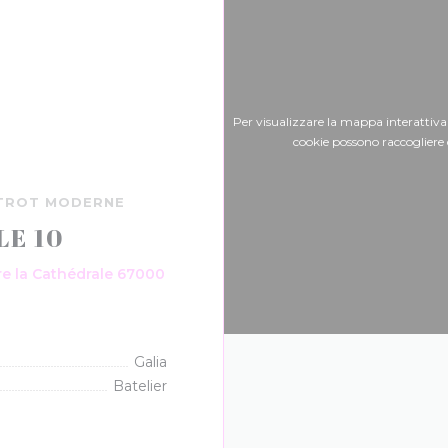
Per visualizzare la mappa interattiva
cookie possono raccogliere 
STROT MODERNE
E 10
re la Cathédrale 67000
apre una nuova finestra))
Galia
Batelier