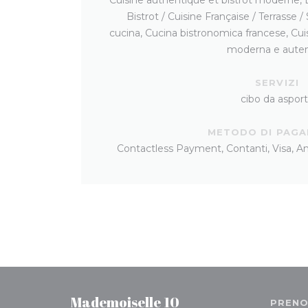
Bistrot / Cuisine Française / Terrasse /
cucina, Cucina bistronomica francese, Cuisi
moderna e auten
SERVIZI
cibo da aspor
METODO DI PAG
Contactless Payment, Contanti, Visa, 
Mademoiselle 10
PRENO