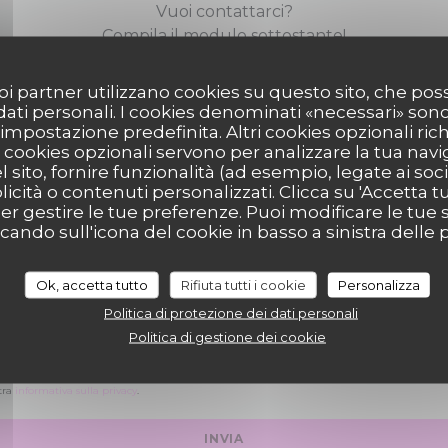
Vuoi contattarci?
Compila il modulo sottostante!
 suoi partner utilizzano cookies su questo sito, che 
 dati personali. I cookies denominati «necessari» son
r impostazione predefinita. Altri cookies opzionali ric
cookies opzionali servono per analizzare la tua nav
l sito, fornire funzionalità (ad esempio, legate ai soc
icità o contenuti personalizzati. Clicca su 'Accetta tutt
MADEMOISELLE 10
per gestire le tue preferenze. Puoi modificare le tue s
ndo sull'icona del cookie in basso a sinistra delle p
Ok, accetta tutto
Rifiuta tutti i cookie
Personalizza
Politica di protezione dei dati personali
Politica di gestione dei cookie
l Codice del Consumo, hai il diritto di opporti alle chiamate commerciali iscrivendoti al Re
 Opposizioni:
registrodelleopposizioni.it
. Per maggiori informazioni sul trattamento dei tuo
tra
informativa sulla privacy
.