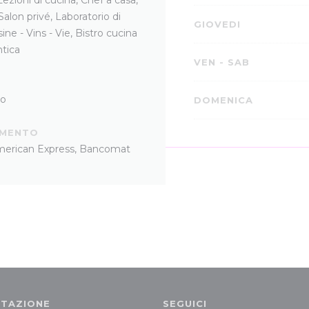
 Salon privé, Laboratorio di
GIOVEDI
ne - Vins - Vie, Bistro cucina
tica
VEN
-
SAB
to
DOMENICA
AMENTO
American Express, Bancomat
TAZIONE
SEGUICI