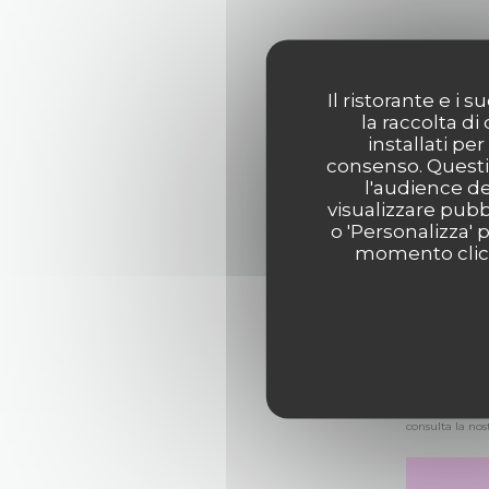
Il ristorante e i
la raccolta di
installati pe
consenso. Questi 
l'audience de
visualizzare pubbl
o 'Personalizza' 
momento clicca
In conformità a
Pubblico delle
consulta la nos