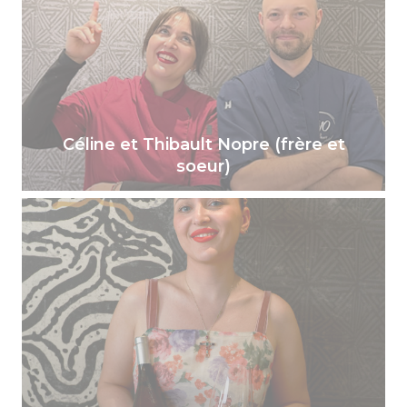
Céline et Thibault Nopre (frère et
soeur)