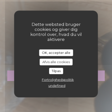
Dette websted bruger
cookies og giver dig
kontrol over, hvad du vil
aktivere
•
STRASBOURG
OK, accepter alle
MADEMOISELLE 10
Mademoiselle 10
Afvis alle cookies
Tilpas
BOOK ET BORD
Fortrolighedspolitik
undefined